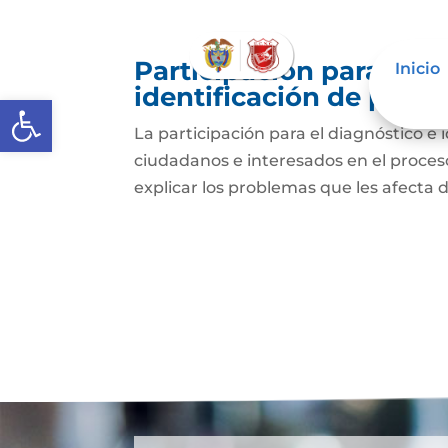
Participación para el 
Inicio
identificación de prob
Abrir barra de herramientas
La participación para el diagnóstico e 
ciudadanos e interesados en el proceso 
explicar los problemas que les afecta 