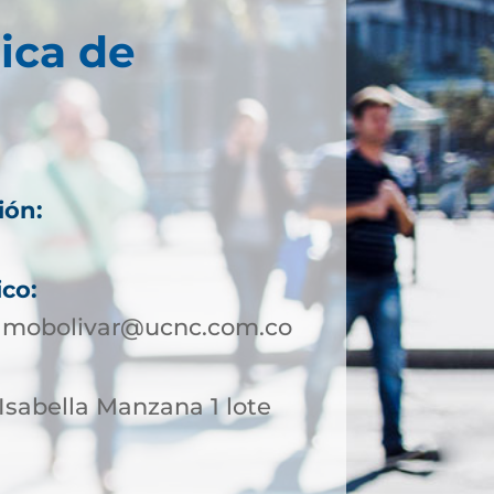
ica de
ión:
ico:
amobolivar@ucnc.com.co
Isabella Manzana 1 lote