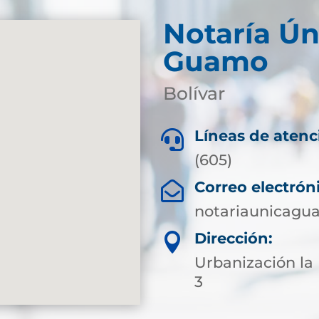
Notaría Ún
Guamo
Bolívar
Líneas de atenc

(605)
Correo electrón

notariaunicagu
Dirección:

Urbanización la 
3