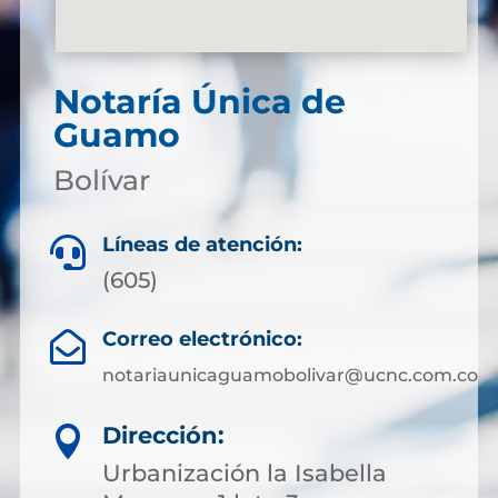
Notaría Única de
Guamo
Bolívar
Líneas de atención:

(605)
Correo electrónico:

notariaunicaguamobolivar@ucnc.com.co
Dirección:

Urbanización la Isabella