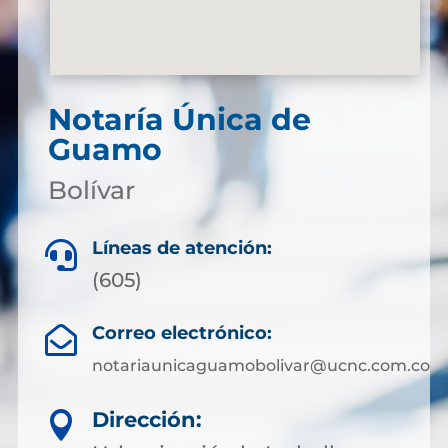
Notaría Única de
Guamo
Bolívar
Líneas de atención:

(605)
Correo electrónico:

notariaunicaguamobolivar@ucnc.com.co
Dirección:
