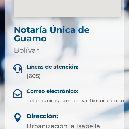
Notaría Única de
Guamo
Bolívar
Líneas de atención:

(605)
Correo electrónico:

notariaunicaguamobolivar@ucnc.com.co
Dirección:

Urbanización la Isabella