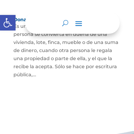
Abrir barra de herramientas
Donación
Es uno de los contratos cuyo fin es que una
persona se convierta en dueña de una
vivienda, lote, finca, mueble o de una suma
de dinero, cuando otra persona le regala
una propiedad o parte de ella, y el que la
recibe la acepta. Sólo se hace por escritura
pública,...