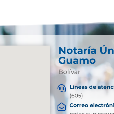
Notaría Ún
Guamo
Bolívar
Líneas de atenc

(605)
Correo electrón

notariaunicagu