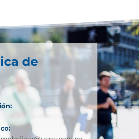
ica de
ión:
ico:
amobolivar@ucnc.com.co