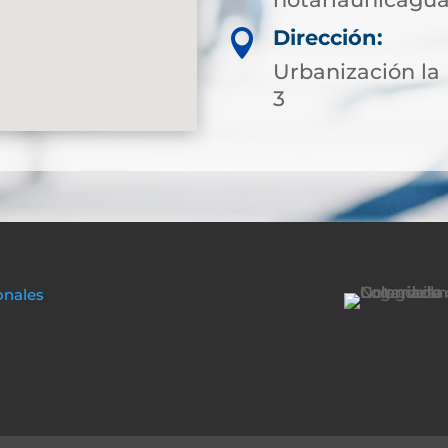
Dirección:

Urbanización la 
3
onales