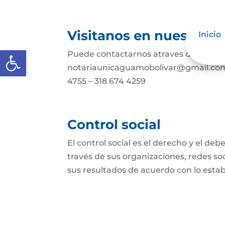
Visitanos en nuestras r
Inicio
Abrir barra de herramientas
Puede contactarnos atraves de nuestra
notariaunicaguamobolivar@gmail.com
4755 – 318 674 4259
Control social
El control social es el derecho y el de
través de sus organizaciones, redes soci
sus resultados de acuerdo con lo establ