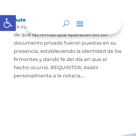
Abrir barra de herramientas
Autenticaciones
Es cuando el notario da testimonio escrito
de que las firmas que aparecen en un
documento privado fueron puestas en su
presencia, estableciendo la identidad de los
firmantes y dando fe del día en que el
hecho ocurrió. REQUISITOS: Asistir
personalmente a la notaría....