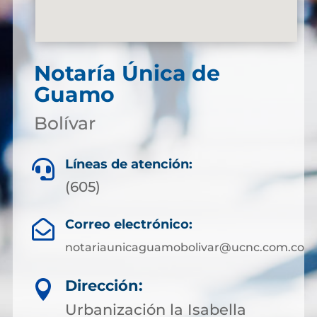
Notaría Única de
Guamo
Bolívar
Líneas de atención:

(605)
Correo electrónico:

notariaunicaguamobolivar@ucnc.com.co
Dirección:

Urbanización la Isabella