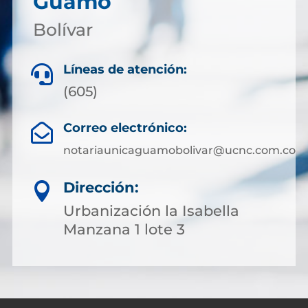
Guamo
Bolívar
Líneas de atención:

(605)
Correo electrónico:

notariaunicaguamobolivar@ucnc.com.co
Dirección:

Urbanización la Isabella
Manzana 1 lote 3