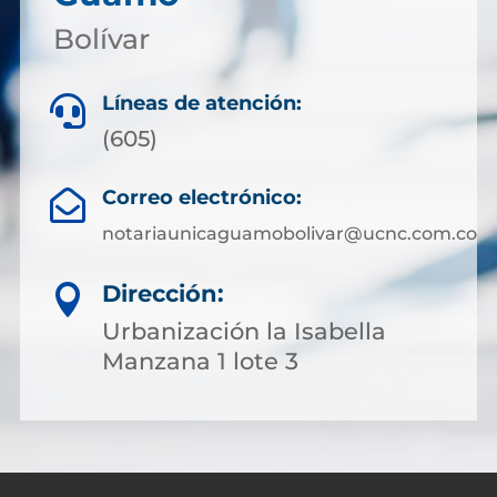
Bolívar
Líneas de atención:

(605)
Correo electrónico:

notariaunicaguamobolivar@ucnc.com.co
Dirección:

Urbanización la Isabella
Manzana 1 lote 3