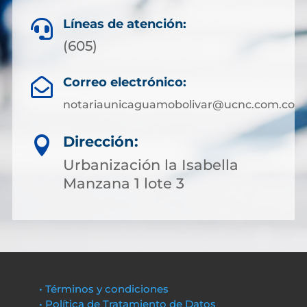
Líneas de atención:

(605)
Correo electrónico:

notariaunicaguamobolivar@ucnc.com.co
Dirección:

Urbanización la Isabella
Manzana 1 lote 3
• Términos y condiciones
• Política de Tratamiento de Datos