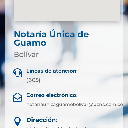
Notaría Única de
Guamo
Bolívar
Líneas de atención:

(605)
Correo electrónico:

notariaunicaguamobolivar@ucnc.com.co
Dirección:
