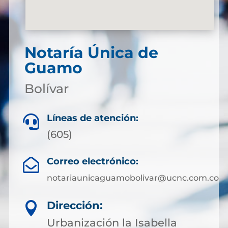
Notaría Única de
Guamo
Bolívar
Líneas de atención:

(605)
Correo electrónico:

notariaunicaguamobolivar@ucnc.com.co
Dirección:

Urbanización la Isabella