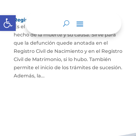
Abrir barra de herramientas
Registro Civil de Defunción
Es el documento público que prueba el
hecho de la muerte y su causa. Sirve para
que la defunción quede anotada en el
Registro Civil de Nacimiento y en el Registro
Civil de Matrimonio, si lo hubo. También
permite el inicio de los trámites de sucesión.
Además, la...