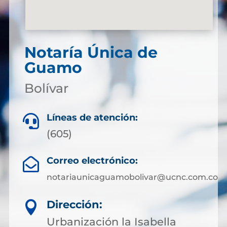
Notaría Única de
Guamo
Bolívar
Líneas de atención:

(605)
Correo electrónico:

notariaunicaguamobolivar@ucnc.com.co
Dirección:

Urbanización la Isabella