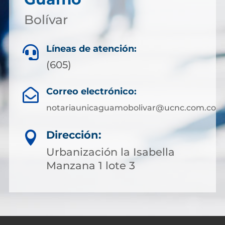
Bolívar
Líneas de atención:

(605)
Correo electrónico:

notariaunicaguamobolivar@ucnc.com.co
Dirección:

Urbanización la Isabella
Manzana 1 lote 3