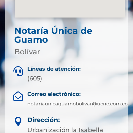
Notaría Única de
Guamo
Bolívar
Líneas de atención:

(605)
Correo electrónico:

notariaunicaguamobolivar@ucnc.com.co
Dirección:

Urbanización la Isabella