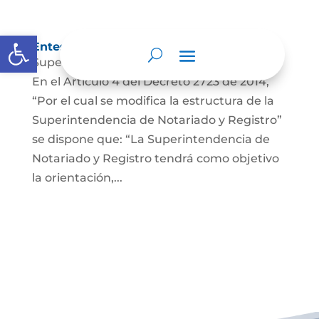
Abrir barra de herramientas
Entes y autoridades que lo vigilan
Superintendencia de Notariado y Registro
En el Artículo 4 del Decreto 2723 de 2014,
“Por el cual se modifica la estructura de la
Superintendencia de Notariado y Registro”
se dispone que: “La Superintendencia de
Notariado y Registro tendrá como objetivo
la orientación,...