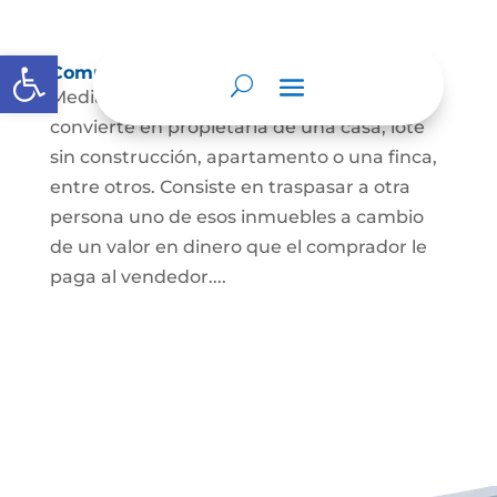
Abrir barra de herramientas
Compraventa de inmuebles
Mediante este contrato, una persona se
convierte en propietaria de una casa, lote
sin construcción, apartamento o una finca,
entre otros. Consiste en traspasar a otra
persona uno de esos inmuebles a cambio
de un valor en dinero que el comprador le
paga al vendedor....