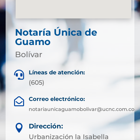
Notaría Única de
Guamo
Bolívar
Líneas de atención:

(605)
Correo electrónico:

notariaunicaguamobolivar@ucnc.com.co
Dirección:

Urbanización la Isabella