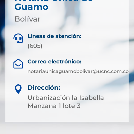
Guamo
Bolívar
Líneas de atención:

(605)
Correo electrónico:

notariaunicaguamobolivar@ucnc.com.co
Dirección:

Urbanización la Isabella
Manzana 1 lote 3