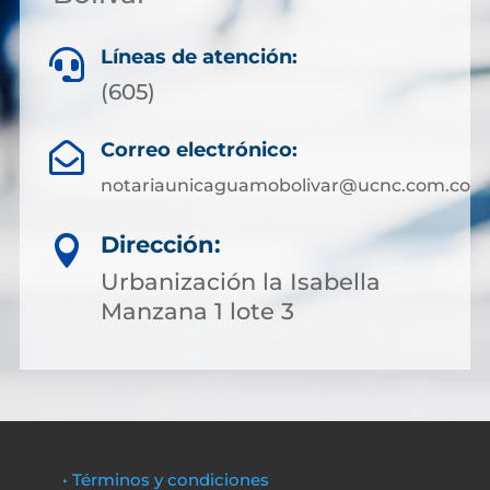
Líneas de atención:

(605)
Correo electrónico:

notariaunicaguamobolivar@ucnc.com.co
Dirección:

Urbanización la Isabella
Manzana 1 lote 3
• Términos y condiciones