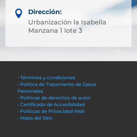
Dirección:

Urbanización la Isabella
Manzana 1 lote 3
• Términos y condiciones
• Política de Tratamiento de Datos
Personales
• Políticas de derechos de autor
• Certificado de Accesibilidad
• Políticas de Privacidad Web
• Mapa del Sitio