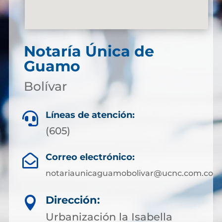
Notaría Única de
Guamo
Bolívar
Líneas de atención:

(605)
Correo electrónico:

notariaunicaguamobolivar@ucnc.com.co
Dirección:

Urbanización la Isabella