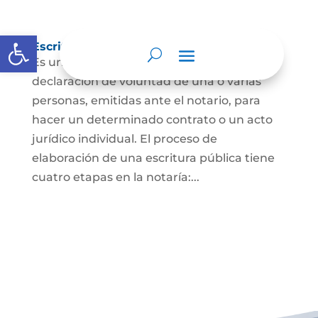
Abrir barra de herramientas
Escritura Pública
Es un documento que contiene la
declaración de voluntad de una o varias
personas, emitidas ante el notario, para
hacer un determinado contrato o un acto
jurídico individual. El proceso de
elaboración de una escritura pública tiene
cuatro etapas en la notaría:...